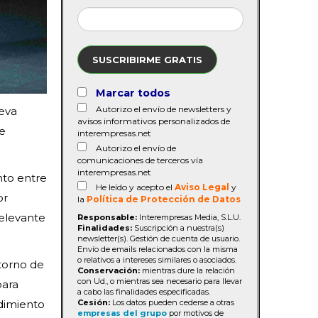
SUSCRIBIRME GRATIS
Marcar todos
Autorizo el envío de newsletters y
ueva
avisos informativos personalizados de
ue
interempresas.net
Autorizo el envío de
comunicaciones de terceros vía
interempresas.net
nto entre
He leído y acepto el
Aviso Legal
y
or
la
Política de Protección de Datos
relevante
Responsable:
Interempresas Media, S.L.U.
Finalidades:
Suscripción a nuestra(s)
newsletter(s). Gestión de cuenta de usuario.
Envío de emails relacionados con la misma
o relativos a intereses similares o asociados.
torno de
Conservación:
mientras dure la relación
con Ud., o mientras sea necesario para llevar
para
a cabo las finalidades especificadas.
Cesión:
Los datos pueden cederse a otras
ndimiento
empresas del grupo
por motivos de