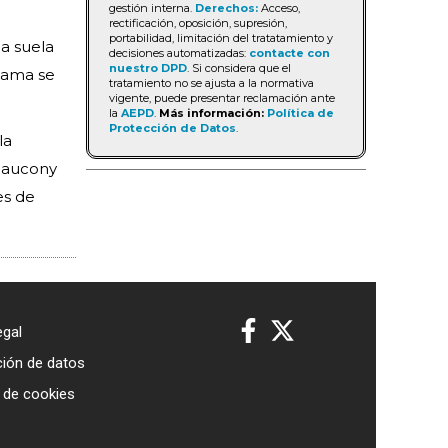
gestión interna.
Derechos:
Acceso,
rectificación, oposición, supresión,
portabilidad, limitación del tratatamiento y
na suela
decisiones automatizadas:
contacte con
nuestro DPD
. Si considera que el
 gama se
tratamiento no se ajusta a la normativa
vigente, puede presentar reclamación ante
la
AEPD
.
Más información:
Política de
Protección de Datos
.
la
 Saucony
es de
egal
ción de datos
a de cookies