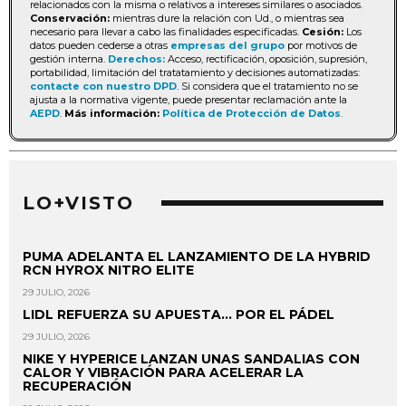
relacionados con la misma o relativos a intereses similares o asociados.
Conservación:
mientras dure la relación con Ud., o mientras sea
necesario para llevar a cabo las finalidades especificadas.
Cesión:
Los
datos pueden cederse a otras
empresas del grupo
por motivos de
gestión interna.
Derechos:
Acceso, rectificación, oposición, supresión,
portabilidad, limitación del tratatamiento y decisiones automatizadas:
contacte con nuestro DPD
. Si considera que el tratamiento no se
ajusta a la normativa vigente, puede presentar reclamación ante la
AEPD
.
Más información:
Política de Protección de Datos
.
LO+VISTO
PUMA ADELANTA EL LANZAMIENTO DE LA HYBRID
RCN HYROX NITRO ELITE
29 JULIO, 2026
LIDL REFUERZA SU APUESTA... POR EL PÁDEL
29 JULIO, 2026
NIKE Y HYPERICE LANZAN UNAS SANDALIAS CON
CALOR Y VIBRACIÓN PARA ACELERAR LA
RECUPERACIÓN