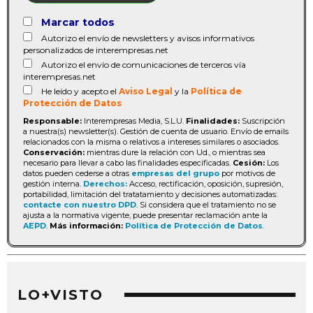
Marcar todos
Autorizo el envío de newsletters y avisos informativos
personalizados de interempresas.net
Autorizo el envío de comunicaciones de terceros vía
interempresas.net
He leído y acepto el
Aviso Legal
y la
Política de
Protección de Datos
Responsable:
Interempresas Media, S.L.U.
Finalidades:
Suscripción
a nuestra(s) newsletter(s). Gestión de cuenta de usuario. Envío de emails
relacionados con la misma o relativos a intereses similares o asociados.
Conservación:
mientras dure la relación con Ud., o mientras sea
necesario para llevar a cabo las finalidades especificadas.
Cesión:
Los
datos pueden cederse a otras
empresas del grupo
por motivos de
gestión interna.
Derechos:
Acceso, rectificación, oposición, supresión,
portabilidad, limitación del tratatamiento y decisiones automatizadas:
contacte con nuestro DPD
. Si considera que el tratamiento no se
ajusta a la normativa vigente, puede presentar reclamación ante la
AEPD
.
Más información:
Política de Protección de Datos
.
LO+VISTO