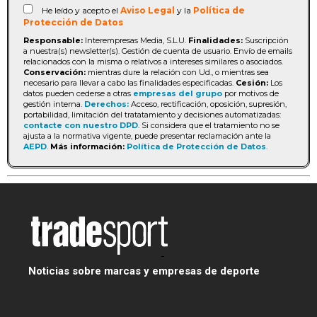
He leído y acepto el
Aviso Legal
y la
Política de
Protección de Datos
Responsable:
Interempresas Media, S.L.U.
Finalidades:
Suscripción
a nuestra(s) newsletter(s). Gestión de cuenta de usuario. Envío de emails
relacionados con la misma o relativos a intereses similares o asociados.
Conservación:
mientras dure la relación con Ud., o mientras sea
necesario para llevar a cabo las finalidades especificadas.
Cesión:
Los
datos pueden cederse a otras
empresas del grupo
por motivos de
gestión interna.
Derechos:
Acceso, rectificación, oposición, supresión,
portabilidad, limitación del tratatamiento y decisiones automatizadas:
contacte con nuestro DPD
. Si considera que el tratamiento no se
ajusta a la normativa vigente, puede presentar reclamación ante la
AEPD
.
Más información:
Política de Protección de Datos
.
Noticias sobre marcas y empresas de deporte