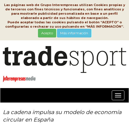
Las páginas web de Grupo Interempresas utilizan Cookies propias y
de terceros con fines técnicos y funcionales, con fines analíticos y
para mostrarle publicidad personalizada en base a un perfil
elaborado a partir de sus hábitos de navegación.
Puede aceptar todas las cookies pulsando el botón “ACEPTO” o
configurarlas o rechazar su uso pulsando en “MÁS INFORMACIÓN”.
Acepto
Más información
Conm
nave
La cadena impulsa su modelo de economía
circular en España