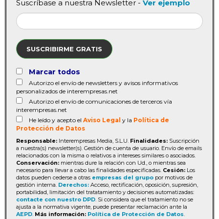
Suscríbase a nuestra Newsletter -
Ver ejemplo
SUSCRIBIRME GRATIS
Marcar todos
Autorizo el envío de newsletters y avisos informativos
personalizados de interempresas.net
Autorizo el envío de comunicaciones de terceros vía
interempresas.net
He leído y acepto el
Aviso Legal
y la
Política de
Protección de Datos
Responsable:
Interempresas Media, S.L.U.
Finalidades:
Suscripción
a nuestra(s) newsletter(s). Gestión de cuenta de usuario. Envío de emails
relacionados con la misma o relativos a intereses similares o asociados.
Conservación:
mientras dure la relación con Ud., o mientras sea
necesario para llevar a cabo las finalidades especificadas.
Cesión:
Los
datos pueden cederse a otras
empresas del grupo
por motivos de
gestión interna.
Derechos:
Acceso, rectificación, oposición, supresión,
portabilidad, limitación del tratatamiento y decisiones automatizadas:
contacte con nuestro DPD
. Si considera que el tratamiento no se
ajusta a la normativa vigente, puede presentar reclamación ante la
AEPD
.
Más información:
Política de Protección de Datos
.