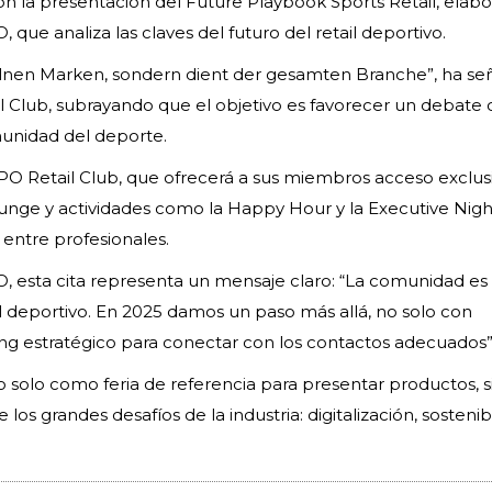
 con la presentación del Future Playbook Sports Retail, elab
ue analiza las claves del futuro del retail deportivo.
zelnen Marken, sondern dient der gesamten Branche”, ha se
l Club, subrayando que el objetivo es favorecer un debate
munidad del deporte.
SPO Retail Club, que ofrecerá a sus miembros acceso exclusi
ounge y actividades como la Happy Hour y la Executive Nigh
 entre profesionales.
O, esta cita representa un mensaje claro: “La comunidad es
ail deportivo. En 2025 damos un paso más allá, no solo con
g estratégico para conectar con los contactos adecuados”
 solo como feria de referencia para presentar productos, s
s grandes desafíos de la industria: digitalización, sostenibi