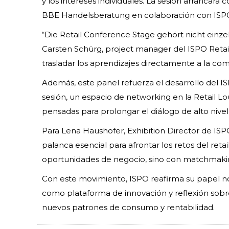
y los intereses individuales. La sesión arrancará
BBE Handelsberatung en colaboración con ISPO, q
“Die Retail Conference Stage gehört nicht ein
Carsten Schürg, project manager del ISPO Retai
trasladar los aprendizajes directamente a la co
Además, este panel refuerza el desarrollo del I
sesión, un espacio de networking en la Retail L
pensadas para prolongar el diálogo de alto nivel
Para Lena Haushofer, Exhibition Director de ISP
palanca esencial para afrontar los retos del ret
oportunidades de negocio, sino con matchmakin
Con este movimiento, ISPO reafirma su papel no
como plataforma de innovación y reflexión sobre lo
nuevos patrones de consumo y rentabilidad.