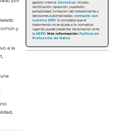
orado por
gestión interna.
Derechos:
Acceso,
rectificación, oposición, supresión,
portabilidad, limitación del tratatamiento y
decisiones automatizadas:
contacte con
ñalado
nuestro DPD
. Si considera que el
tratamiento no se ajusta a la normativa
 común y
vigente, puede presentar reclamación ante
la
AEPD
.
Más información:
Política de
Protección de Datos
.
vo a la
t,
 una
.
ino
lidad,