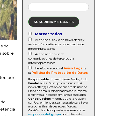
SUSCRIBIRME GRATIS
Marcar todos
Autorizo el envío de newsletters y
avisos informativos personalizados de
es de
interempresas.net
r sobre
Autorizo el envío de
comunicaciones de terceros vía
interempresas.net
He leído y acepto el
Aviso Legal
y
la
Política de Protección de Datos
tersport
Responsable:
Interempresas Media, S.L.U.
Finalidades:
Suscripción a nuestra(s)
newsletter(s). Gestión de cuenta de usuario.
Envío de emails relacionados con la misma
o relativos a intereses similares o asociados.
Conservación:
mientras dure la relación
 de
con Ud., o mientras sea necesario para llevar
a cabo las finalidades especificadas.
petencia
Cesión:
Los datos pueden cederse a otras
empresas del grupo
por motivos de