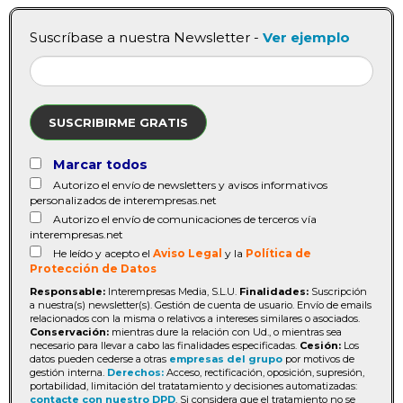
Suscríbase a nuestra Newsletter -
Ver ejemplo
SUSCRIBIRME GRATIS
Marcar todos
Autorizo el envío de newsletters y avisos informativos
personalizados de interempresas.net
Autorizo el envío de comunicaciones de terceros vía
interempresas.net
He leído y acepto el
Aviso Legal
y la
Política de
Protección de Datos
Responsable:
Interempresas Media, S.L.U.
Finalidades:
Suscripción
a nuestra(s) newsletter(s). Gestión de cuenta de usuario. Envío de emails
relacionados con la misma o relativos a intereses similares o asociados.
Conservación:
mientras dure la relación con Ud., o mientras sea
necesario para llevar a cabo las finalidades especificadas.
Cesión:
Los
datos pueden cederse a otras
empresas del grupo
por motivos de
gestión interna.
Derechos:
Acceso, rectificación, oposición, supresión,
portabilidad, limitación del tratatamiento y decisiones automatizadas:
contacte con nuestro DPD
. Si considera que el tratamiento no se