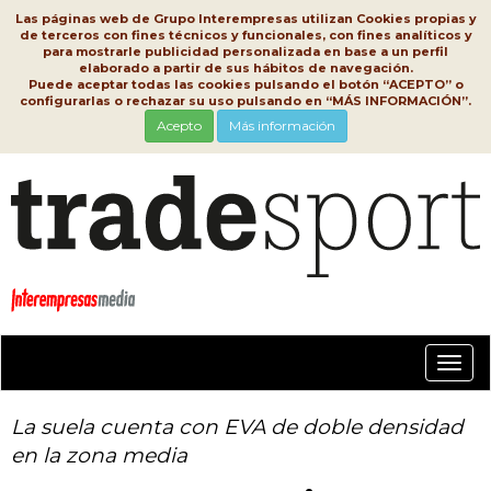
Las páginas web de Grupo Interempresas utilizan Cookies propias y
de terceros con fines técnicos y funcionales, con fines analíticos y
para mostrarle publicidad personalizada en base a un perfil
elaborado a partir de sus hábitos de navegación.
Puede aceptar todas las cookies pulsando el botón “ACEPTO” o
configurarlas o rechazar su uso pulsando en “MÁS INFORMACIÓN”.
Acepto
Más información
Conm
nave
La suela cuenta con EVA de doble densidad
en la zona media