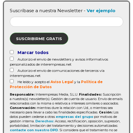
Suscríbase a nuestra Newsletter -
Ver ejemplo
SUSCRIBIRME GRATIS
Marcar todos
Autorizo el envío de newsletters y avisos informativos
personalizados de interempresas.net
Autorizo el envío de comunicaciones de terceros vía
interempresas.net
He leído y acepto el
Aviso Legal
y la
Política de
Protección de Datos
Responsable:
Interempresas Media, S.L.U.
Finalidades:
Suscripción
a nuestra(s) newsletter(s). Gestión de cuenta de usuario. Envío de emails
relacionados con la misma o relativos a intereses similares o asociados.
Conservación:
mientras dure la relación con Ud., o mientras sea
necesario para llevar a cabo las finalidades especificadas.
Cesión:
Los
datos pueden cederse a otras
empresas del grupo
por motivos de
gestión interna.
Derechos:
Acceso, rectificación, oposición, supresión,
portabilidad, limitación del tratatamiento y decisiones automatizadas:
contacte con nuestro DPD
. Si considera que el tratamiento no se