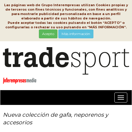
Las páginas web de Grupo Interempresas utilizan Cookies propias y
de terceros con fines técnicos y funcionales, con fines analíticos y
para mostrarle publicidad personalizada en base a un perfil
elaborado a partir de sus hábitos de navegación.
Puede aceptar todas las cookies pulsando el botón “ACEPTO” o
configurarlas o rechazar su uso pulsando en “MÁS INFORMACIÓN”.
Acepto
Más información
Conm
nave
Nueva colección de gafa, neporenos y
accesorios