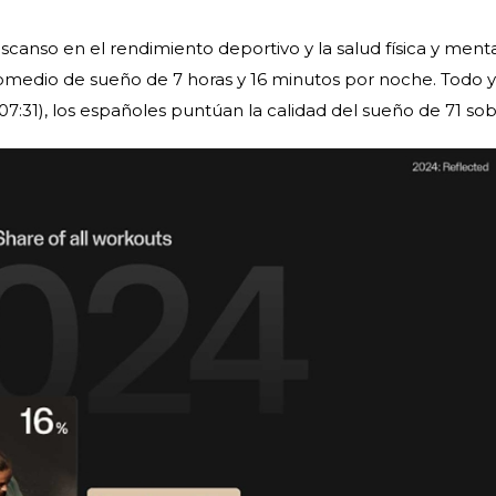
scanso en el rendimiento deportivo y la salud física y menta
romedio de sueño de 7 horas y 16 minutos por noche. Todo y 
07:31), los españoles puntúan la calidad del sueño de 71 sob