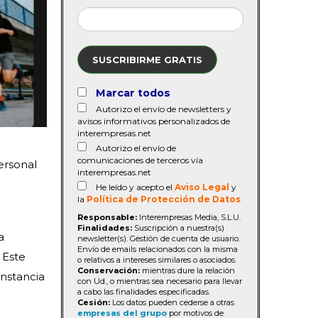
SUSCRIBIRME GRATIS
Marcar todos
Autorizo el envío de newsletters y
avisos informativos personalizados de
interempresas.net
Autorizo el envío de
comunicaciones de terceros vía
ersonal
interempresas.net
He leído y acepto el
Aviso Legal
y
la
Política de Protección de Datos
Responsable:
Interempresas Media, S.L.U.
Finalidades:
Suscripción a nuestra(s)
a
newsletter(s). Gestión de cuenta de usuario.
Envío de emails relacionados con la misma
 Este
o relativos a intereses similares o asociados.
Conservación:
mientras dure la relación
nstancia
con Ud., o mientras sea necesario para llevar
a cabo las finalidades especificadas.
Cesión:
Los datos pueden cederse a otras
empresas del grupo
por motivos de