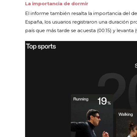
La importancia de dormir
El informe también resalta la importancia del de
España, los usuarios registraron una duración p
país que más tarde se acuesta (00:15) y levanta (