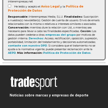
interempresas.net
He leído y acepto el
Aviso Legal
y la
Política de
Protección de Datos
Responsable:
Interempresas Media, S.L.U.
Finalidades:
Suscripción
a nuestra(s) newsletter(s). Gestión de cuenta de usuario. Envío de emails
relacionados con la misma o relativos a intereses similares o asociados.
Conservación:
mientras dure la relación con Ud., o mientras sea
necesario para llevar a cabo las finalidades especificadas.
Cesión:
Los
datos pueden cederse a otras
empresas del grupo
por motivos de
gestión interna.
Derechos:
Acceso, rectificación, oposición, supresión,
portabilidad, limitación del tratatamiento y decisiones automatizadas:
contacte con nuestro DPD
. Si considera que el tratamiento no se
ajusta a la normativa vigente, puede presentar reclamación ante la
AEPD
.
Más información:
Política de Protección de Datos
.
Noticias sobre marcas y empresas de deporte