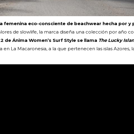
a femenina eco-consciente de beachwear hecha por y p
lores de slowlife, la marca diseña una colección por año c
22 de Ánima Women’s Surf Style se llama
The Lucky Isla
 en La Macaronesia, a la que pertenecen las islas Azores, la