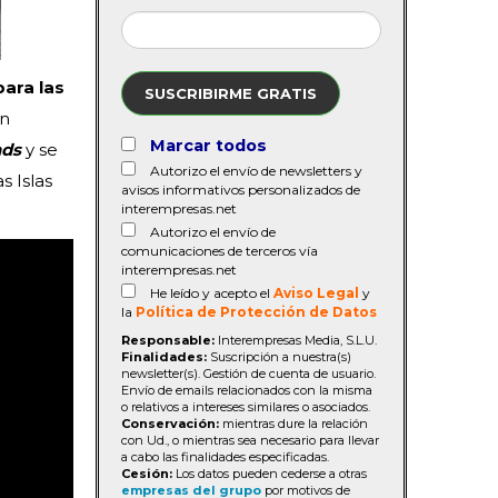
ara las
SUSCRIBIRME GRATIS
on
Marcar todos
nds
y se
Autorizo el envío de newsletters y
s Islas
avisos informativos personalizados de
interempresas.net
Autorizo el envío de
comunicaciones de terceros vía
interempresas.net
He leído y acepto el
Aviso Legal
y
la
Política de Protección de Datos
Responsable:
Interempresas Media, S.L.U.
Finalidades:
Suscripción a nuestra(s)
newsletter(s). Gestión de cuenta de usuario.
Envío de emails relacionados con la misma
o relativos a intereses similares o asociados.
Conservación:
mientras dure la relación
con Ud., o mientras sea necesario para llevar
a cabo las finalidades especificadas.
Cesión:
Los datos pueden cederse a otras
empresas del grupo
por motivos de