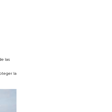
e las
oteger la