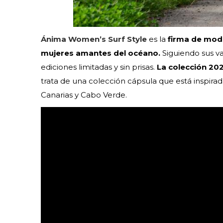
Ánima Women’s Surf Style
es la
firma de mod
mujeres amantes del océano.
Siguiendo sus va
ediciones limitadas y sin prisas.
La colección 20
trata de una colección cápsula que está inspirada
Canarias y Cabo Verde.