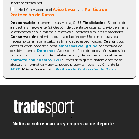
interempresas.net
He leído y acepto el
Aviso Legal
y la
Política de
Protección de Datos
Responsable:
Interempresas Media, S.L.U.
Finalidades:
Suscripción
a nuestra(s) newsletter(s). Gestión de cuenta de usuario. Envío de emails
relacionados con la misma o relativos a intereses similares o asociados.
Conservación:
mientras dure la relación con Ud., o mientras sea
necesario para llevar a cabo las finalidades especificadas.
Cesión:
Los
datos pueden cederse a otras
empresas del grupo
por motivos de
gestión interna.
Derechos:
Acceso, rectificación, oposición, supresión,
portabilidad, limitación del tratatamiento y decisiones automatizadas:
contacte con nuestro DPD
. Si considera que el tratamiento no se
ajusta a la normativa vigente, puede presentar reclamación ante la
AEPD
.
Más información:
Política de Protección de Datos
.
Noticias sobre marcas y empresas de deporte