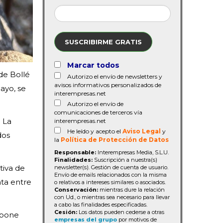
SUSCRIBIRME GRATIS
Marcar todos
de Bollé
Autorizo el envío de newsletters y
avisos informativos personalizados de
ayo, se
interempresas.net
Autorizo el envío de
comunicaciones de terceros vía
 La
interempresas.net
He leído y acepto el
Aviso Legal
y
dos
la
Política de Protección de Datos
Responsable:
Interempresas Media, S.L.U.
Finalidades:
Suscripción a nuestra(s)
tiva de
newsletter(s). Gestión de cuenta de usuario.
Envío de emails relacionados con la misma
ta entre
o relativos a intereses similares o asociados.
Conservación:
mientras dure la relación
con Ud., o mientras sea necesario para llevar
a cabo las finalidades especificadas.
Cesión:
Los datos pueden cederse a otras
upone
empresas del grupo
por motivos de