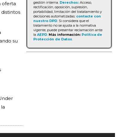
gestión interna.
Derechos:
Acceso,
 oferta
rectificación, oposición, supresión,
distintos
portabilidad, limitación del tratatamiento y
decisiones automatizadas:
contacte con
nuestro DPD
. Si considera que el
tratamiento no se ajusta a la normativa
vigente, puede presentar reclamación ante
a
la
AEPD
.
Más información:
Política de
Protección de Datos
.
iando su
s
 Under
 la