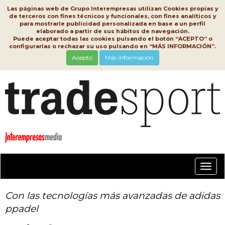
Las páginas web de Grupo Interempresas utilizan Cookies propias y
de terceros con fines técnicos y funcionales, con fines analíticos y
para mostrarle publicidad personalizada en base a un perfil
elaborado a partir de sus hábitos de navegación.
Puede aceptar todas las cookies pulsando el botón “ACEPTO” o
configurarlas o rechazar su uso pulsando en “MÁS INFORMACIÓN”.
Acepto
Más información
Conm
nave
Con las tecnologías más avanzadas de adidas
ppadel