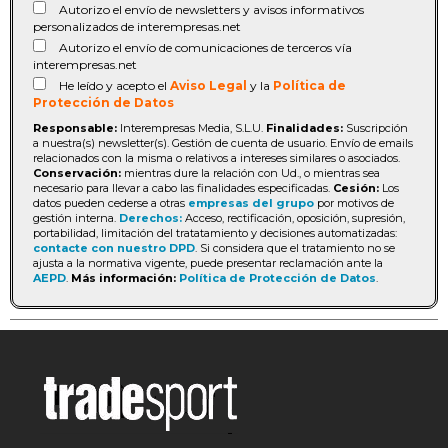
Autorizo el envío de newsletters y avisos informativos
personalizados de interempresas.net
Autorizo el envío de comunicaciones de terceros vía
interempresas.net
He leído y acepto el
Aviso Legal
y la
Política de
Protección de Datos
Responsable:
Interempresas Media, S.L.U.
Finalidades:
Suscripción
a nuestra(s) newsletter(s). Gestión de cuenta de usuario. Envío de emails
relacionados con la misma o relativos a intereses similares o asociados.
Conservación:
mientras dure la relación con Ud., o mientras sea
necesario para llevar a cabo las finalidades especificadas.
Cesión:
Los
datos pueden cederse a otras
empresas del grupo
por motivos de
gestión interna.
Derechos:
Acceso, rectificación, oposición, supresión,
portabilidad, limitación del tratatamiento y decisiones automatizadas:
contacte con nuestro DPD
. Si considera que el tratamiento no se
ajusta a la normativa vigente, puede presentar reclamación ante la
AEPD
.
Más información:
Política de Protección de Datos
.