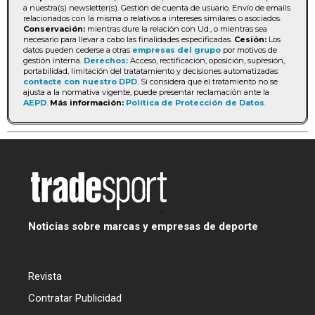
a nuestra(s) newsletter(s). Gestión de cuenta de usuario. Envío de emails
relacionados con la misma o relativos a intereses similares o asociados.
Conservación:
mientras dure la relación con Ud., o mientras sea
necesario para llevar a cabo las finalidades especificadas.
Cesión:
Los
datos pueden cederse a otras
empresas del grupo
por motivos de
gestión interna.
Derechos:
Acceso, rectificación, oposición, supresión,
portabilidad, limitación del tratatamiento y decisiones automatizadas:
contacte con nuestro DPD
. Si considera que el tratamiento no se
ajusta a la normativa vigente, puede presentar reclamación ante la
AEPD
.
Más información:
Política de Protección de Datos
.
Noticias sobre marcas y empresas de deporte
Revista
Contratar Publicidad