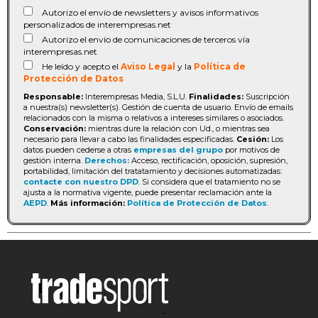
Autorizo el envío de newsletters y avisos informativos
personalizados de interempresas.net
Autorizo el envío de comunicaciones de terceros vía
interempresas.net
He leído y acepto el
Aviso Legal
y la
Política de
Protección de Datos
Responsable:
Interempresas Media, S.L.U.
Finalidades:
Suscripción
a nuestra(s) newsletter(s). Gestión de cuenta de usuario. Envío de emails
relacionados con la misma o relativos a intereses similares o asociados.
Conservación:
mientras dure la relación con Ud., o mientras sea
necesario para llevar a cabo las finalidades especificadas.
Cesión:
Los
datos pueden cederse a otras
empresas del grupo
por motivos de
gestión interna.
Derechos:
Acceso, rectificación, oposición, supresión,
portabilidad, limitación del tratatamiento y decisiones automatizadas:
contacte con nuestro DPD
. Si considera que el tratamiento no se
ajusta a la normativa vigente, puede presentar reclamación ante la
AEPD
.
Más información:
Política de Protección de Datos
.