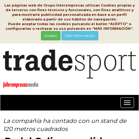
Las páginas web de Grupo Interempresas utilizan Cookies propias y
de terceros con fines técnicos y funcionales, con fines analíticos y
para mostrarle publicidad personalizada en base a un perfil
elaborado a partir de sus hábitos de navegación.
Puede aceptar todas las cookies pulsando el botón “ACEPTO” o
configurarlas o rechazar su uso pulsando en “MÁS INFORMACIÓN”.
Acepto
Más información
Conm
nave
La compañía ha contado con un stand de
120 metros cuadrados