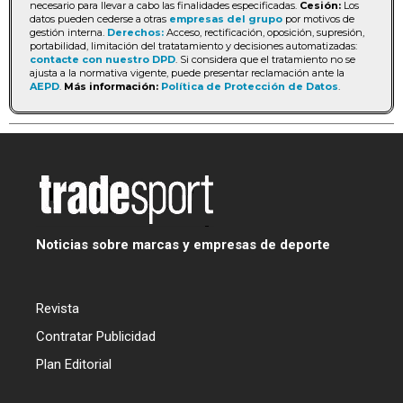
necesario para llevar a cabo las finalidades especificadas.
Cesión:
Los
datos pueden cederse a otras
empresas del grupo
por motivos de
gestión interna.
Derechos:
Acceso, rectificación, oposición, supresión,
portabilidad, limitación del tratatamiento y decisiones automatizadas:
contacte con nuestro DPD
. Si considera que el tratamiento no se
ajusta a la normativa vigente, puede presentar reclamación ante la
AEPD
.
Más información:
Política de Protección de Datos
.
Noticias sobre marcas y empresas de deporte
Revista
Contratar Publicidad
Plan Editorial