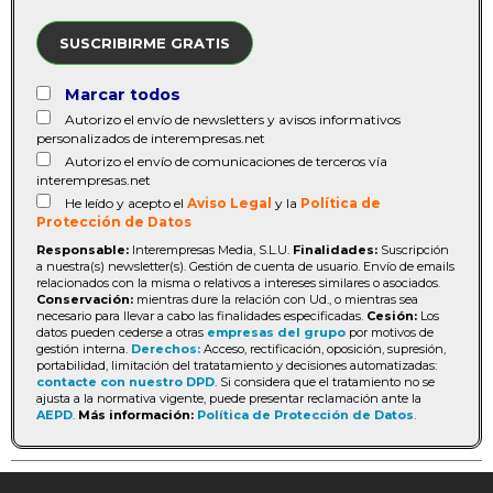
SUSCRIBIRME GRATIS
Marcar todos
Autorizo el envío de newsletters y avisos informativos
personalizados de interempresas.net
Autorizo el envío de comunicaciones de terceros vía
interempresas.net
He leído y acepto el
Aviso Legal
y la
Política de
Protección de Datos
Responsable:
Interempresas Media, S.L.U.
Finalidades:
Suscripción
a nuestra(s) newsletter(s). Gestión de cuenta de usuario. Envío de emails
relacionados con la misma o relativos a intereses similares o asociados.
Conservación:
mientras dure la relación con Ud., o mientras sea
necesario para llevar a cabo las finalidades especificadas.
Cesión:
Los
datos pueden cederse a otras
empresas del grupo
por motivos de
gestión interna.
Derechos:
Acceso, rectificación, oposición, supresión,
portabilidad, limitación del tratatamiento y decisiones automatizadas:
contacte con nuestro DPD
. Si considera que el tratamiento no se
ajusta a la normativa vigente, puede presentar reclamación ante la
AEPD
.
Más información:
Política de Protección de Datos
.