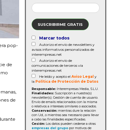
SUSCRIBIRME GRATIS
Marcar todos
Autorizo el envío de newsletters y
era pop-
avisos informativos personalizados de
interempresas.net
Autorizo el envío de
cie de
comunicaciones de terceros vía
interempresas.net
como
He leído y acepto el
Aviso Legal
y
la
Política de Protección de Datos
Responsable:
Interempresas Media, S.L.U.
semanas,
Finalidades:
Suscripción a nuestra(s)
newsletter(s). Gestión de cuenta de usuario.
iones de
Envío de emails relacionados con la misma
o relativos a intereses similares o asociados.
Conservación:
mientras dure la relación
con Ud., o mientras sea necesario para llevar
durante
a cabo las finalidades especificadas.
Cesión:
Los datos pueden cederse a otras
empresas del grupo
por motivos de