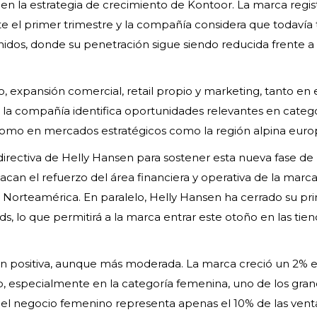
n la estrategia de crecimiento de Kontoor. La marca regis
el primer trimestre y la compañía considera que todavía 
dos, donde su penetración sigue siendo reducida frente a 
o, expansión comercial, retail propio y marketing, tanto en 
a compañía identifica oportunidades relevantes en catego
í como en mercados estratégicos como la región alpina euro
directiva de Helly Hansen para sostener esta nueva fase de
can el refuerzo del área financiera y operativa de la marca 
a Norteamérica. En paralelo, Helly Hansen ha cerrado su pr
s, lo que permitirá a la marca entrar este otoño en las tie
n positiva, aunque más moderada. La marca creció un 2% e
, especialmente en la categoría femenina, uno de los gra
el negocio femenino representa apenas el 10% de las vent