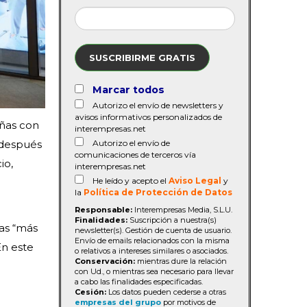
SUSCRIBIRME GRATIS
Marcar todos
Autorizo el envío de newsletters y
avisos informativos personalizados de
eñas con
interempresas.net
Autorizo el envío de
 después
comunicaciones de terceros vía
io,
interempresas.net
He leído y acepto el
Aviso Legal
y
la
Política de Protección de Datos
Responsable:
Interempresas Media, S.L.U.
Finalidades:
Suscripción a nuestra(s)
ías “más
newsletter(s). Gestión de cuenta de usuario.
Envío de emails relacionados con la misma
En este
o relativos a intereses similares o asociados.
Conservación:
mientras dure la relación
con Ud., o mientras sea necesario para llevar
a cabo las finalidades especificadas.
Cesión:
Los datos pueden cederse a otras
empresas del grupo
por motivos de