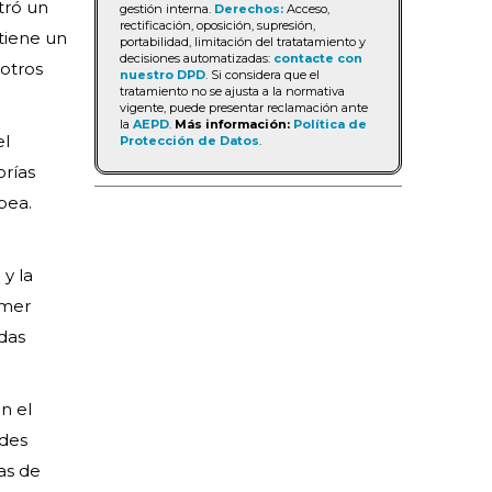
tró un
gestión interna.
Derechos:
Acceso,
rectificación, oposición, supresión,
tiene un
portabilidad, limitación del tratatamiento y
decisiones automatizadas:
contacte con
otros
nuestro DPD
. Si considera que el
tratamiento no se ajusta a la normativa
vigente, puede presentar reclamación ante
la
AEPD
.
Más información:
Política de
el
Protección de Datos
.
rías
pea.
y la
imer
ndas
n el
ndes
as de