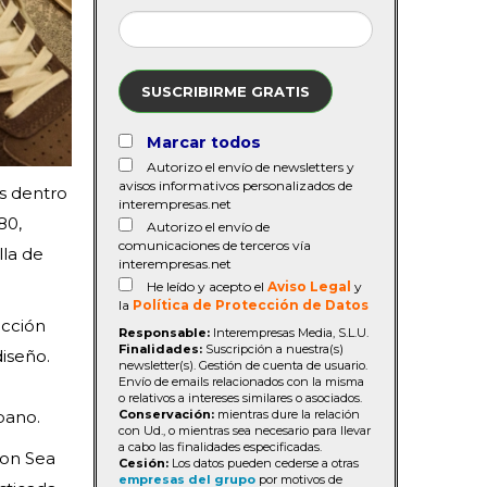
SUSCRIBIRME GRATIS
Marcar todos
Autorizo el envío de newsletters y
avisos informativos personalizados de
s dentro
interempresas.net
80,
Autorizo el envío de
comunicaciones de terceros vía
la de
interempresas.net
He leído y acepto el
Aviso Legal
y
la
Política de Protección de Datos
ucción
Responsable:
Interempresas Media, S.L.U.
Finalidades:
Suscripción a nuestra(s)
iseño.
newsletter(s). Gestión de cuenta de usuario.
Envío de emails relacionados con la misma
o relativos a intereses similares o asociados.
Conservación:
mientras dure la relación
bano.
con Ud., o mientras sea necesario para llevar
a cabo las finalidades especificadas.
con Sea
Cesión:
Los datos pueden cederse a otras
empresas del grupo
por motivos de