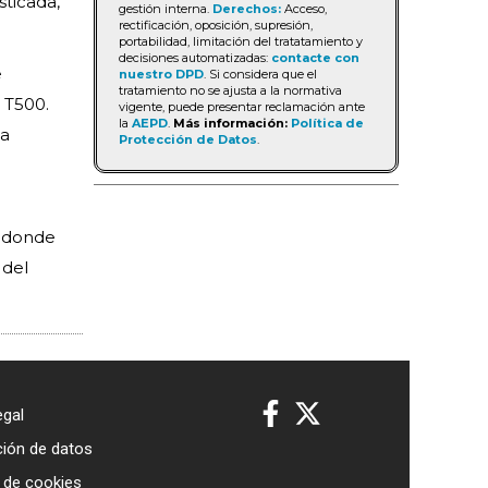
sticada,
gestión interna.
Derechos:
Acceso,
rectificación, oposición, supresión,
portabilidad, limitación del tratatamiento y
decisiones automatizadas:
contacte con
e
nuestro DPD
. Si considera que el
tratamiento no se ajusta a la normativa
 T500.
vigente, puede presentar reclamación ante
la
AEPD
.
Más información:
Política de
 a
Protección de Datos
.
o donde
 del
egal
ción de datos
a de cookies