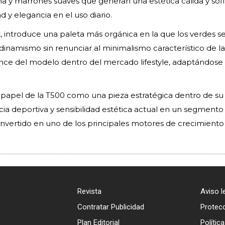
a y marrones suaves que generan una estética cálida y sofi
 y elegancia en el uso diario.
 introduce una paleta más orgánica en la que los verdes s
dinamismo sin renunciar al minimalismo característico de la
ance del modelo dentro del mercado lifestyle, adaptándose
papel de la T500 como una pieza estratégica dentro de su
ncia deportiva y sensibilidad estética actual en un segment
onvertido en uno de los principales motores de crecimiento
Revista
Aviso l
Contratar Publicidad
Protec
Plan Editorial
Polític