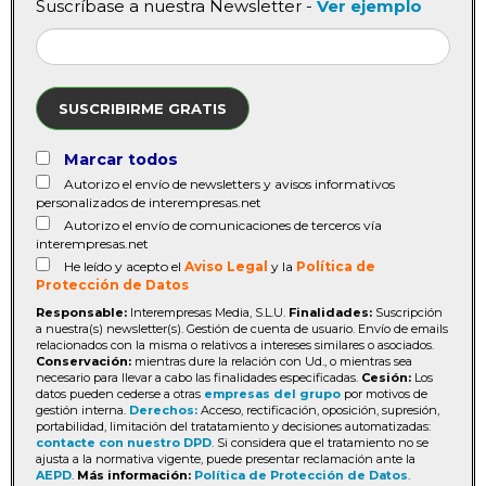
Suscríbase a nuestra Newsletter -
Ver ejemplo
SUSCRIBIRME GRATIS
Marcar todos
Autorizo el envío de newsletters y avisos informativos
personalizados de interempresas.net
Autorizo el envío de comunicaciones de terceros vía
interempresas.net
He leído y acepto el
Aviso Legal
y la
Política de
Protección de Datos
Responsable:
Interempresas Media, S.L.U.
Finalidades:
Suscripción
a nuestra(s) newsletter(s). Gestión de cuenta de usuario. Envío de emails
relacionados con la misma o relativos a intereses similares o asociados.
Conservación:
mientras dure la relación con Ud., o mientras sea
necesario para llevar a cabo las finalidades especificadas.
Cesión:
Los
datos pueden cederse a otras
empresas del grupo
por motivos de
gestión interna.
Derechos:
Acceso, rectificación, oposición, supresión,
portabilidad, limitación del tratatamiento y decisiones automatizadas:
contacte con nuestro DPD
. Si considera que el tratamiento no se
ajusta a la normativa vigente, puede presentar reclamación ante la
AEPD
.
Más información:
Política de Protección de Datos
.