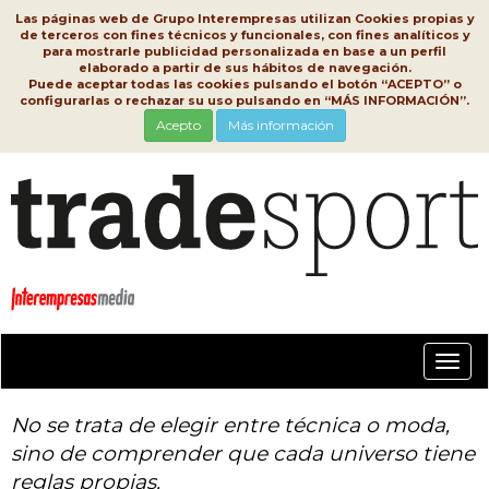
Las páginas web de Grupo Interempresas utilizan Cookies propias y
de terceros con fines técnicos y funcionales, con fines analíticos y
para mostrarle publicidad personalizada en base a un perfil
elaborado a partir de sus hábitos de navegación.
Puede aceptar todas las cookies pulsando el botón “ACEPTO” o
configurarlas o rechazar su uso pulsando en “MÁS INFORMACIÓN”.
Acepto
Más información
Conm
nave
No se trata de elegir entre técnica o moda,
sino de comprender que cada universo tiene
reglas propias.