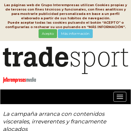
Las páginas web de Grupo Interempresas utilizan Cookies propias y
de terceros con fines técnicos y funcionales, con fines analíticos y
para mostrarle publicidad personalizada en base a un perfil
elaborado a partir de sus hábitos de navegación.
Puede aceptar todas las cookies pulsando el botón “ACEPTO” o
configurarlas o rechazar su uso pulsando en “MÁS INFORMACIÓN”.
Acepto
Más información
Conm
nave
La campaña arranca con contenidos
viscerales, irreverentes y francamente
alocados