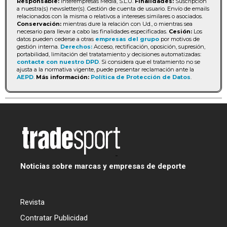
Responsable:
Interempresas Media, S.L.U.
Finalidades:
Suscripción
a nuestra(s) newsletter(s). Gestión de cuenta de usuario. Envío de emails
relacionados con la misma o relativos a intereses similares o asociados.
Conservación:
mientras dure la relación con Ud., o mientras sea
necesario para llevar a cabo las finalidades especificadas.
Cesión:
Los
datos pueden cederse a otras
empresas del grupo
por motivos de
gestión interna.
Derechos:
Acceso, rectificación, oposición, supresión,
portabilidad, limitación del tratatamiento y decisiones automatizadas:
contacte con nuestro DPD
. Si considera que el tratamiento no se
ajusta a la normativa vigente, puede presentar reclamación ante la
AEPD
.
Más información:
Política de Protección de Datos
.
Noticias sobre marcas y empresas de deporte
Revista
Contratar Publicidad