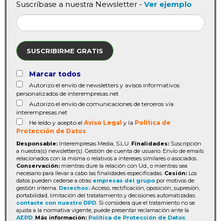
Suscríbase a nuestra Newsletter -
Ver ejemplo
SUSCRIBIRME GRATIS
Marcar todos
Autorizo el envío de newsletters y avisos informativos
personalizados de interempresas.net
Autorizo el envío de comunicaciones de terceros vía
interempresas.net
He leído y acepto el
Aviso Legal
y la
Política de
Protección de Datos
Responsable:
Interempresas Media, S.L.U.
Finalidades:
Suscripción
a nuestra(s) newsletter(s). Gestión de cuenta de usuario. Envío de emails
relacionados con la misma o relativos a intereses similares o asociados.
Conservación:
mientras dure la relación con Ud., o mientras sea
necesario para llevar a cabo las finalidades especificadas.
Cesión:
Los
datos pueden cederse a otras
empresas del grupo
por motivos de
gestión interna.
Derechos:
Acceso, rectificación, oposición, supresión,
portabilidad, limitación del tratatamiento y decisiones automatizadas:
contacte con nuestro DPD
. Si considera que el tratamiento no se
ajusta a la normativa vigente, puede presentar reclamación ante la
AEPD
.
Más información:
Política de Protección de Datos
.