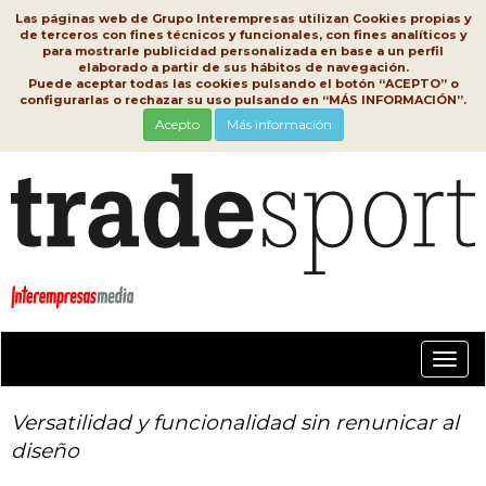
Las páginas web de Grupo Interempresas utilizan Cookies propias y
de terceros con fines técnicos y funcionales, con fines analíticos y
para mostrarle publicidad personalizada en base a un perfil
elaborado a partir de sus hábitos de navegación.
Puede aceptar todas las cookies pulsando el botón “ACEPTO” o
configurarlas o rechazar su uso pulsando en “MÁS INFORMACIÓN”.
Acepto
Más información
Conm
nave
Versatilidad y funcionalidad sin renunicar al
diseño