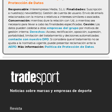
Protección de Datos
Responsable:
Interempresas Media, S.L.U.
Finalidades:
Suscripción
a nuestra(s) newsletter(s). Gestión de cuenta de usuario. Envío de emails
relacionados con la misma o relativos a intereses similares o asociados.
Conservación:
mientras dure la relación con Ud., o mientras sea
necesario para llevar a cabo las finalidades especificadas.
Cesión:
Los
datos pueden cederse a otras
empresas del grupo
por motivos de
gestión interna.
Derechos:
Acceso, rectificación, oposición, supresión,
portabilidad, limitación del tratatamiento y decisiones automatizadas:
contacte con nuestro DPD
. Si considera que el tratamiento no se
ajusta a la normativa vigente, puede presentar reclamación ante la
AEPD
.
Más información:
Política de Protección de Datos
.
Noticias sobre marcas y empresas de deporte
Revista