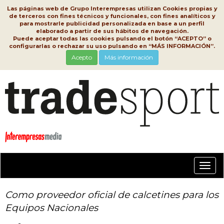
Las páginas web de Grupo Interempresas utilizan Cookies propias y
de terceros con fines técnicos y funcionales, con fines analíticos y
para mostrarle publicidad personalizada en base a un perfil
elaborado a partir de sus hábitos de navegación.
Puede aceptar todas las cookies pulsando el botón “ACEPTO” o
configurarlas o rechazar su uso pulsando en “MÁS INFORMACIÓN”.
Acepto
Más información
Conm
nave
Como proveedor oficial de calcetines para los
Equipos Nacionales