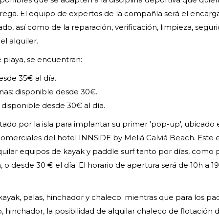
entrega. El equipo de expertos de la compañía será el encar
do, así como de la reparación, verificación, limpieza, segur
l alquiler.
e playa, se encuentran:
esde 35€ al día.
onas: disponible desde 30€.
 disponible desde 30€ al día.
do por la isla para implantar su primer 'pop-up', ubicado 
merciales del hotel INNSiDE by Meliá Calviá Beach. Este 
uilar equipos de kayak y paddle surf tanto por días, como 
, o desde 30 € el día. El horario de apertura será de 10h a 1
 kayak, palas, hinchador y chaleco; mientras que para los pa
, hinchador, la posibilidad de alquilar chaleco de flotación