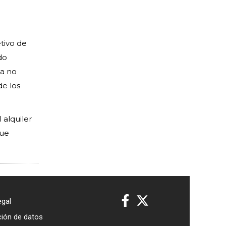
tivo de
do
ya no
de los
alquiler
que
egal
ción de datos