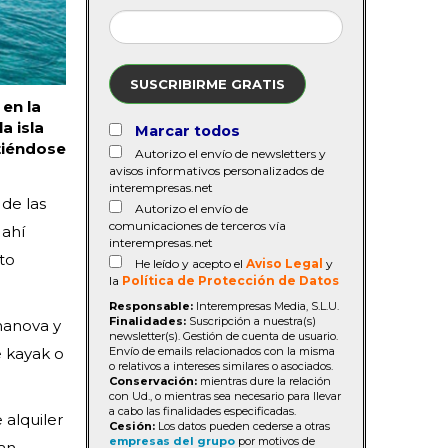
SUSCRIBIRME GRATIS
 en la
a isla
Marcar todos
rtiéndose
Autorizo el envío de newsletters y
avisos informativos personalizados de
interempresas.net
de las
Autorizo el envío de
comunicaciones de terceros vía
 ahí
interempresas.net
to
He leído y acepto el
Aviso Legal
y
la
Política de Protección de Datos
Responsable:
Interempresas Media, S.L.U.
Finalidades:
Suscripción a nuestra(s)
lmanova y
newsletter(s). Gestión de cuenta de usuario.
Envío de emails relacionados con la misma
e kayak o
o relativos a intereses similares o asociados.
Conservación:
mientras dure la relación
con Ud., o mientras sea necesario para llevar
a cabo las finalidades especificadas.
 alquiler
Cesión:
Los datos pueden cederse a otras
empresas del grupo
por motivos de
ran