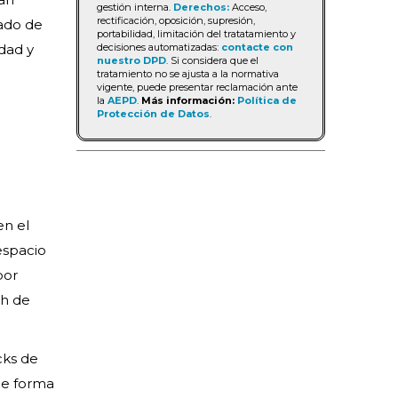
gestión interna.
Derechos:
Acceso,
rectificación, oposición, supresión,
gado de
portabilidad, limitación del tratatamiento y
decisiones automatizadas:
contacte con
idad y
nuestro DPD
. Si considera que el
tratamiento no se ajusta a la normativa
vigente, puede presentar reclamación ante
la
AEPD
.
Más información:
Política de
Protección de Datos
.
en el
espacio
por
9h de
cks de
 de forma