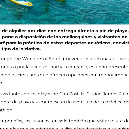
de alquiler por días con entrega directa a pie de playa,
pone a disposición de los mallorquines y visitantes de l
rf para la práctica de estos deportes acuáticos, convi
tipo de iniciativa.
ough the Wonders of Sport' (mover a las personas a través 
apuesta por la accesibilidad y la cercanía, estando presente
 modelos circulares que ofrecen opciones con menor impac
d.
 visitantes de las playas de Can Pastilla, Ciudad Jardín, Pa
rente de playa y sumergirse en la aventura de la práctica d
thlon.
r por días, los usuarios tan solo tendrán que visitar el site de
isponibles que se adapten a la disciplina deportiva que quie