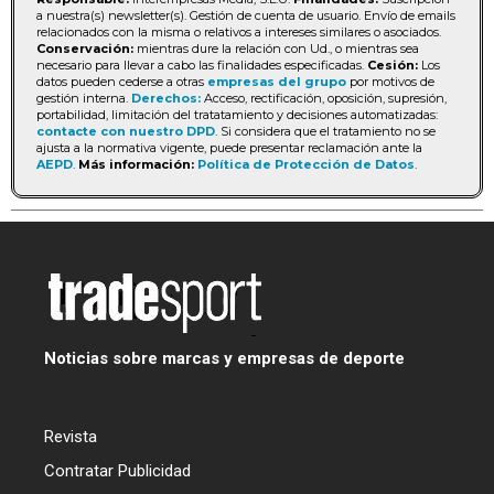
a nuestra(s) newsletter(s). Gestión de cuenta de usuario. Envío de emails
relacionados con la misma o relativos a intereses similares o asociados.
Conservación:
mientras dure la relación con Ud., o mientras sea
necesario para llevar a cabo las finalidades especificadas.
Cesión:
Los
datos pueden cederse a otras
empresas del grupo
por motivos de
gestión interna.
Derechos:
Acceso, rectificación, oposición, supresión,
portabilidad, limitación del tratatamiento y decisiones automatizadas:
contacte con nuestro DPD
. Si considera que el tratamiento no se
ajusta a la normativa vigente, puede presentar reclamación ante la
AEPD
.
Más información:
Política de Protección de Datos
.
Noticias sobre marcas y empresas de deporte
Revista
Contratar Publicidad