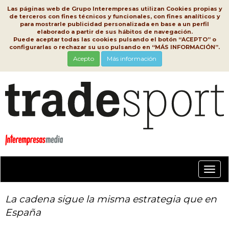
Las páginas web de Grupo Interempresas utilizan Cookies propias y
de terceros con fines técnicos y funcionales, con fines analíticos y
para mostrarle publicidad personalizada en base a un perfil
elaborado a partir de sus hábitos de navegación.
Puede aceptar todas las cookies pulsando el botón “ACEPTO” o
configurarlas o rechazar su uso pulsando en “MÁS INFORMACIÓN”.
Acepto
Más información
Conm
nave
La cadena sigue la misma estrategia que en
España