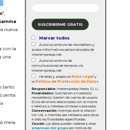
o’
,
 Gamma
SUSCRIBIRME GRATIS
ta nueva
Marcar todos
Autorizo el envío de newsletters y
a con la
avisos informativos personalizados de
interempresas.net
a una
Autorizo el envío de
comunicaciones de terceros vía
interempresas.net
He leído y acepto el
Aviso Legal
y
la
Política de Protección de Datos
o tanto
Responsable:
Interempresas Media, S.L.U.
Finalidades:
Suscripción a nuestra(s)
 cuenta
newsletter(s). Gestión de cuenta de usuario.
Envío de emails relacionados con la misma
ía
o relativos a intereses similares o asociados.
Conservación:
mientras dure la relación
con Ud., o mientras sea necesario para llevar
a cabo las finalidades especificadas.
na mera
Cesión:
Los datos pueden cederse a otras
empresas del grupo
por motivos de