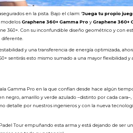
segurados en la pista. Bajo el claim:
‘Juega tu propio jueg
s modelos
Graphene 360+ Gamma Pro
y
Graphene 360+
hene 360+. Con su inconfundible diseño geométrico y con es
diferente.
 estabilidad y una transferencia de energía optimizada, ahor
60+ sentirás esto mismo sumado a una mayor flexibilidad y 
 pala Gamma Pro en la que confían desde hace algún tiemp
 negro, amarillo y verde azulado –distinto por cada cara–,
o detalle por nuestros ingenieros y con la nueva tecnolog
ld Padel Tour empuñando esta arma y está dejando de ser u