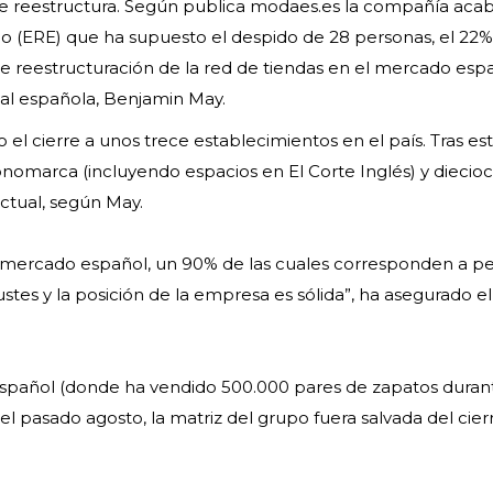
 se reestructura. Según publica modaes.es la compañía aca
 (ERE) que ha supuesto el despido de 28 personas, el 22%
de reestructuración de la red de tiendas en el mercado espa
lial española, Benjamin May.
l cierre a unos trece establecimientos en el país. Tras es
omarca (incluyendo espacios en El Corte Inglés) y diecio
actual, según May.
mercado español, un 90% de las cuales corresponden a pe
ustes y la posición de la empresa es sólida”, ha asegurado el
español (donde ha vendido 500.000 pares de zapatos durant
l pasado agosto, la matriz del grupo fuera salvada del cier