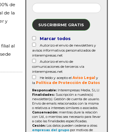
100% de
l de la
er y
SUSCRIBIRME GRATIS
Marcar todos
lial al
Autorizo el envío de newsletters y
avisos informativos personalizados de
 sede
interempresas.net
Autorizo el envío de
comunicaciones de terceros vía
interempresas.net
He leído y acepto el
Aviso Legal
y
la
Política de Protección de Datos
Responsable:
Interempresas Media, S.L.U.
Finalidades:
Suscripción a nuestra(s)
newsletter(s). Gestión de cuenta de usuario.
Envío de emails relacionados con la misma
o relativos a intereses similares o asociados.
Conservación:
mientras dure la relación
con Ud., o mientras sea necesario para llevar
a cabo las finalidades especificadas.
Cesión:
Los datos pueden cederse a otras
empresas del grupo
por motivos de