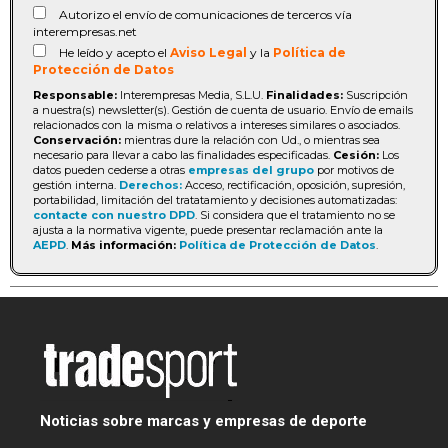
Autorizo el envío de comunicaciones de terceros vía
interempresas.net
He leído y acepto el
Aviso Legal
y la
Política de
Protección de Datos
Responsable:
Interempresas Media, S.L.U.
Finalidades:
Suscripción
a nuestra(s) newsletter(s). Gestión de cuenta de usuario. Envío de emails
relacionados con la misma o relativos a intereses similares o asociados.
Conservación:
mientras dure la relación con Ud., o mientras sea
necesario para llevar a cabo las finalidades especificadas.
Cesión:
Los
datos pueden cederse a otras
empresas del grupo
por motivos de
gestión interna.
Derechos:
Acceso, rectificación, oposición, supresión,
portabilidad, limitación del tratatamiento y decisiones automatizadas:
contacte con nuestro DPD
. Si considera que el tratamiento no se
ajusta a la normativa vigente, puede presentar reclamación ante la
AEPD
.
Más información:
Política de Protección de Datos
.
Noticias sobre marcas y empresas de deporte