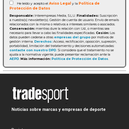
He leído y acepto el
Aviso Legal
y la
Política de
Protección de Datos
Responsable:
Interempresas Media, S.L.U.
Finalidades:
Suscripción
a nuestra(s) newsletter(s). Gestión de cuenta de usuario. Envío de emails
relacionados con la misma o relativos a intereses similares o asociados.
Conservación:
mientras dure la relación con Ud., o mientras sea
necesario para llevar a cabo las finalidades especificadas.
Cesión:
Los
datos pueden cederse a otras
empresas del grupo
por motivos de
gestión interna.
Derechos:
Acceso, rectificación, oposición, supresión,
portabilidad, limitación del tratatamiento y decisiones automatizadas:
contacte con nuestro DPD
. Si considera que el tratamiento no se
ajusta a la normativa vigente, puede presentar reclamación ante la
AEPD
.
Más información:
Política de Protección de Datos
.
Noticias sobre marcas y empresas de deporte