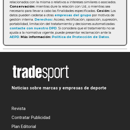
relacionados con la misma o relativos a intereses similares o asociados.
Conservación:
mientras dure la relación con Ud., o mientras sea
necesario para llevar a cabo las finalidades especificadas.
Cesión:
Los
datos pueden cederse a otras
empresas del grupo
por motivos de
gestión interna.
Derechos:
Acceso, rectificación, oposición, supresión,
portabilidad, limitación del tratatamiento y decisiones automatizadas:
contacte con nuestro DPD
. Si considera que el tratamiento no se
ajusta a la normativa vigente, puede presentar reclamación ante la
AEPD
.
Más información:
Política de Protección de Datos
.
Noticias sobre marcas y empresas de deporte
Revista
Contratar Publicidad
Plan Editorial