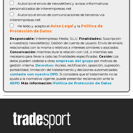
Autorizo el envío de newsletters y avisos informativos
personalizados de interempresas.net
Autorizo el envío de comunicaciones de terceros vía
interempresas.net
He leído y acepto el
Aviso Legal
y la
Política de
Protección de Datos
Responsable:
Interempresas Media, S.L.U.
Finalidades:
Suscripción
a nuestra(s) newsletter(s). Gestión de cuenta de usuario. Envío de emails
relacionados con la misma o relativos a intereses similares o asociados.
Conservación:
mientras dure la relación con Ud., o mientras sea
necesario para llevar a cabo las finalidades especificadas.
Cesión:
Los
datos pueden cederse a otras
empresas del grupo
por motivos de
gestión interna.
Derechos:
Acceso, rectificación, oposición, supresión,
portabilidad, limitación del tratatamiento y decisiones automatizadas:
contacte con nuestro DPD
. Si considera que el tratamiento no se
ajusta a la normativa vigente, puede presentar reclamación ante la
AEPD
.
Más información:
Política de Protección de Datos
.