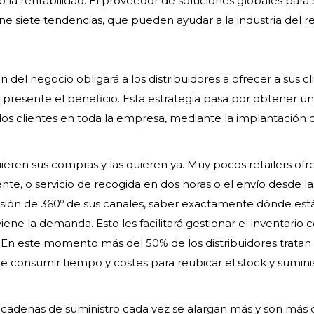
do la rentabilidad. El proveedor de soluciones globales para
siete tendencias, que pueden ayudar a la industria del re
n del negocio obligará a los distribuidores a ofrecer a sus cl
r presente el beneficio. Esta estrategia pasa por obtener 
e los clientes en toda la empresa, mediante la implantación 
quieren sus compras y las quieren ya. Muy pocos retailers of
iente, o servicio de recogida en dos horas o el envío desde la
 visión de 360º de sus canales, saber exactamente dónde est
iene la demanda. Esto les facilitará gestionar el inventario
. En este momento más del 50% de los distribuidores tratan
 consumir tiempo y costes para reubicar el stock y suminis
 cadenas de suministro cada vez se alargan más y son más di