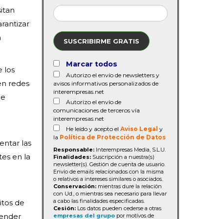
sitan
arantizar
a
SUSCRIBIRME GRATIS
Marcar todos
e los
Autorizo el envío de newsletters y
en redes
avisos informativos personalizados de
interempresas.net
de
Autorizo el envío de
comunicaciones de terceros vía
interempresas.net
He leído y acepto el
Aviso Legal
y
la
Política de Protección de Datos
entar las
Responsable:
Interempresas Media, S.L.U.
tes en la
Finalidades:
Suscripción a nuestra(s)
newsletter(s). Gestión de cuenta de usuario.
Envío de emails relacionados con la misma
o relativos a intereses similares o asociados.
Conservación:
mientras dure la relación
con Ud., o mientras sea necesario para llevar
a cabo las finalidades especificadas.
itos de
Cesión:
Los datos pueden cederse a otras
tender
empresas del grupo
por motivos de