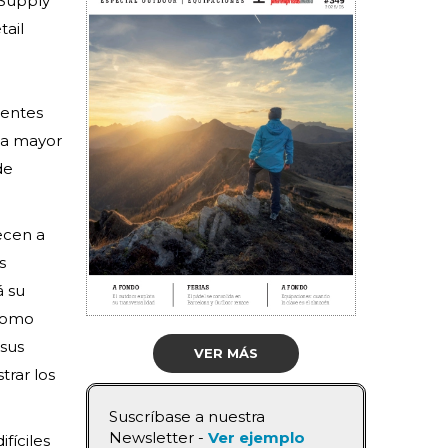
 Supply
tail
ientes
una mayor
de
recen a
s
á su
 como
 sus
VER MÁS
trar los
Suscríbase a nuestra
Newsletter -
Ver ejemplo
fíciles