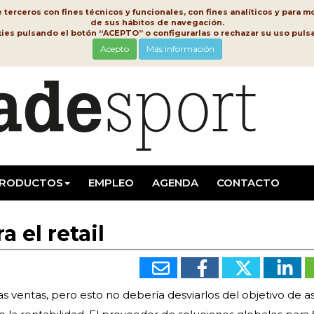
erceros con fines técnicos y funcionales, con fines analíticos y para mo
de sus hábitos de navegación.
kies pulsando el botón “ACEPTO” o configurarlas o rechazar su uso pu
Acepto
Más información
RODUCTOS
EMPLEO
AGENDA
CONTACTO
 el retail
as ventas, pero esto no debería desviarlos del objetivo de a