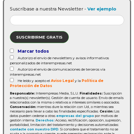
Suscríbase a nuestra Newsletter -
Ver ejemplo
SUSCRIBIRME GRATIS
Marcar todos
Autorizo el envío de newsletters y avisos informativos
personalizados de interempresas.net
Autorizo el envío de comunicaciones de terceros vía
interempresas.net
He leído y acepto el
Aviso Legal
y la
Política de
Protección de Datos
Responsable:
Interempresas Media, S.L.U.
Finalidades:
Suscripción
a nuestra(s) newsletter(s). Gestión de cuenta de usuario. Envío de emails
relacionados con la misma o relativos a intereses similares o asociados.
Conservación:
mientras dure la relación con Ud., o mientras sea
necesario para llevar a cabo las finalidades especificadas.
Cesión:
Los
datos pueden cederse a otras
empresas del grupo
por motivos de
gestión interna.
Derechos:
Acceso, rectificación, oposición, supresión,
portabilidad, limitación del tratatamiento y decisiones automatizadas:
contacte con nuestro DPD
. Si considera que el tratamiento no se
ajusta a la normativa vigente, puede presentar reclamación ante la