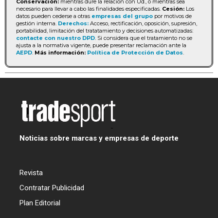
Conservación:
mientras dure la relación con Ud., o mientras sea
necesario para llevar a cabo las finalidades especificadas.
Cesión:
Los
datos pueden cederse a otras
empresas del grupo
por motivos de
gestión interna.
Derechos:
Acceso, rectificación, oposición, supresión,
portabilidad, limitación del tratatamiento y decisiones automatizadas:
contacte con nuestro DPD
. Si considera que el tratamiento no se
ajusta a la normativa vigente, puede presentar reclamación ante la
AEPD
.
Más información:
Política de Protección de Datos
.
Noticias sobre marcas y empresas de deporte
Revista
Contratar Publicidad
Plan Editorial