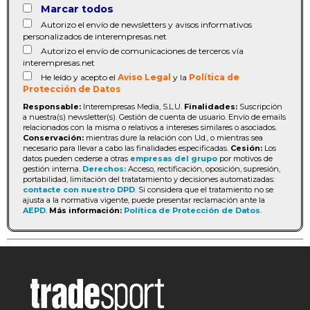
Marcar todos
Autorizo el envío de newsletters y avisos informativos
personalizados de interempresas.net
Autorizo el envío de comunicaciones de terceros vía
interempresas.net
He leído y acepto el
Aviso Legal
y la
Política de
Protección de Datos
Responsable:
Interempresas Media, S.L.U.
Finalidades:
Suscripción
a nuestra(s) newsletter(s). Gestión de cuenta de usuario. Envío de emails
relacionados con la misma o relativos a intereses similares o asociados.
Conservación:
mientras dure la relación con Ud., o mientras sea
necesario para llevar a cabo las finalidades especificadas.
Cesión:
Los
datos pueden cederse a otras
empresas del grupo
por motivos de
gestión interna.
Derechos:
Acceso, rectificación, oposición, supresión,
portabilidad, limitación del tratatamiento y decisiones automatizadas:
contacte con nuestro DPD
. Si considera que el tratamiento no se
ajusta a la normativa vigente, puede presentar reclamación ante la
AEPD
.
Más información:
Política de Protección de Datos
.