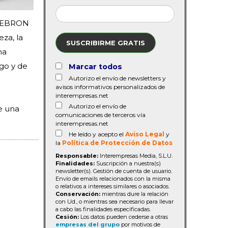
s LEBRON
za, la
SUSCRIBIRME GRATIS
ma
go y de
Marcar todos
Autorizo el envío de newsletters y
avisos informativos personalizados de
interempresas.net
Autorizo el envío de
e una
comunicaciones de terceros vía
interempresas.net
He leído y acepto el
Aviso Legal
y
la
Política de Protección de Datos
Responsable:
Interempresas Media, S.L.U.
Finalidades:
Suscripción a nuestra(s)
newsletter(s). Gestión de cuenta de usuario.
Envío de emails relacionados con la misma
o relativos a intereses similares o asociados.
Conservación:
mientras dure la relación
con Ud., o mientras sea necesario para llevar
a cabo las finalidades especificadas.
Cesión:
Los datos pueden cederse a otras
empresas del grupo
por motivos de