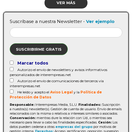
VER MÁS
Suscríbase a nuestra Newsletter -
Ver ejemplo
SUSCRIBIRME GRATIS
Marcar todos
Autorizo el envío de newsletters y avisos informativos
personalizados de interempresas.net
Autorizo el envío de comunicaciones de terceros vía
interempresas.net
He leído y acepto el
Aviso Legal
y la
Política de
Protección de Datos
Responsable:
Interempresas Media, S.L.U.
Finalidades:
Suscripción
a nuestra(s) newsletter(s). Gestión de cuenta de usuario. Envío de emails
relacionados con la misma o relativos a intereses similares o asociados.
Conservación:
mientras dure la relación con Ud., o mientras sea
necesario para llevar a cabo las finalidades especificadas.
Cesión:
Los
datos pueden cederse a otras
empresas del grupo
por motivos de
gestión interna.
Derechos:
Acceso, rectificación, oposición, supresión,